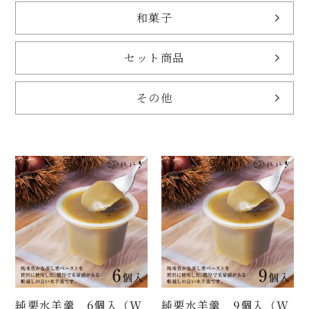
和菓子
セット商品
その他
純栗水羊羹 6個入（W
純栗水羊羹 9個入（W