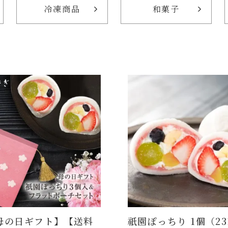
冷凍商品
和菓子
母の日ギフト】【送料
祇園ぽっちり 1個（23