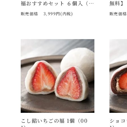
福おすすめセット ６個入（F
無料】
-801a）
3個入
販売価格
3,999円(内税)
販売価格
ーチセ
こし餡いちごの福 1個（00
ショコ