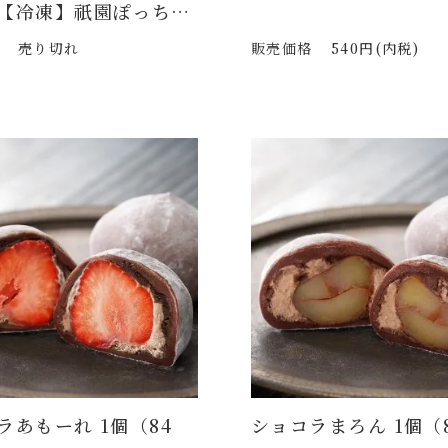
【冷凍】祇園ぽっちり
と西陣織のフラットポ
売り切れ
販売価格
540円(内税)
ット（F-82maf）
ラあもーれ 1個（84
ショコラまろん 1個（8