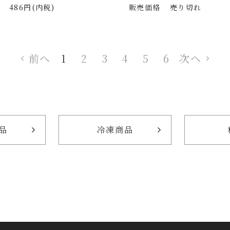
486円(内税)
販売価格
売り切れ
前へ
1
2
3
4
5
6
次へ
品
冷凍商品