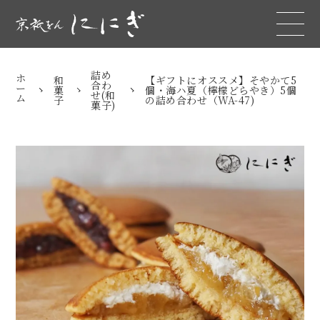
詰め
ホ
和
【ギフトにオススメ】そやかて5
合わ
ー
菓
個・海ハ夏（檸檬どらやき）5個
せ(和
ム
子
の詰め合わせ（WA-47)
菓子)