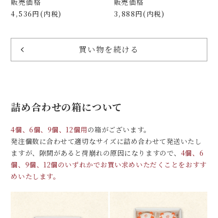
販売価格
販売価格
ちり＆ブルーベリーの福
ルーツ大福の詰め合わせ
4,536円(内税)
3,888円(内税)
＆マンゴーの福 各3個
（F3AB3）
入（FF09f）
買い物を続ける
詰め合わせの箱について
4個、6個、9個、12個用
の箱がございます。
発注個数に合わせて適切なサイズに詰め合わせて発送いたし
ますが、隙間があると荷崩れの原因になりますので、
4個、6
個、9個、12個のいずれかでお買い求めいただくことをおすす
めいたします。