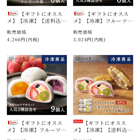
【ギフトにオスス
【ギフトにオスス
メ】【冷凍】【送料込】
メ】【冷凍】フルーツ大
フルーツ大福6個詰合
福6個詰合せ 祇園ぽっ
販売価格
販売価格
せ 祇園ぽっちり＆マン
ちり＆ブルーベリーの福
4,266円(内税)
3,024円(内税)
ゴーの福 各3個入（FP
＆マンゴーの福 各2個
M06f）
入（FF06f）
【ギフトにオスス
【ギフトにオスス
メ】【冷凍】フルーツ大
メ】【冷凍】【送料込】
福9個詰合せ 祇園ぽっ
甘夏バター生どーらとフ