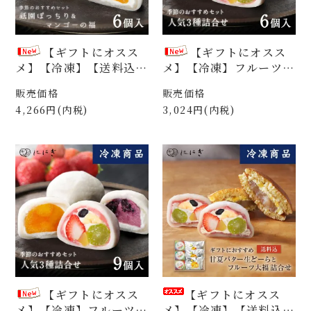
【ギフトにオスス
【ギフトにオスス
メ】【冷凍】【送料込】
メ】【冷凍】フルーツ大
フルーツ大福6個詰合
福6個詰合せ 祇園ぽっ
販売価格
販売価格
せ 祇園ぽっちり＆マン
ちり＆ブルーベリーの福
4,266円(内税)
3,024円(内税)
ゴーの福 各3個入（FP
＆マンゴーの福 各2個
M06f）
入（FF06f）
【ギフトにオスス
【ギフトにオスス
メ】【冷凍】フルーツ大
メ】【冷凍】【送料込】