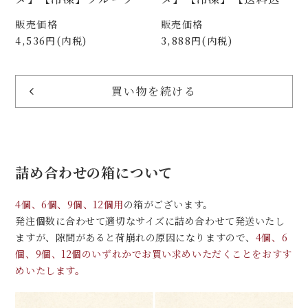
福9個詰合せ 祇園ぽっ
甘夏バター生どーらとフ
販売価格
販売価格
ちり＆ブルーベリーの福
ルーツ大福の詰め合わせ
4,536円(内税)
3,888円(内税)
＆マンゴーの福 各3個
（F3AB3）
入（FF09f）
買い物を続ける
詰め合わせの箱について
4個、6個、9個、12個用
の箱がございます。
発注個数に合わせて適切なサイズに詰め合わせて発送いたし
ますが、隙間があると荷崩れの原因になりますので、
4個、6
個、9個、12個のいずれかでお買い求めいただくことをおすす
めいたします。