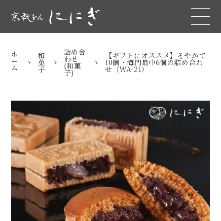
詰め合
ホ
和
【ギフトにオススメ】そやかて
わせ
ー
菓
10個・海門最中6個の詰め合わ
(和菓
ム
子
せ（WA-21）
子)