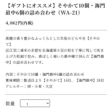
【ギフトにオススメ】そやかて10個・海門
最中6個の詰め合わせ（WA-21）
4,082円(内税)
黒糖の香り豊かなふっくらとした生地のどらやき【そやか
て】
近江羽二重米の求肥を北海道産小豆の粒を丁寧に残して炊き
上げた粒餡で包み、香ばしく焼いた最中種で挟んだ【海門最
中】の詰め合わせです。
内容：そやかて10個・海門最中6個の詰め合わせ
賞味期限：製造日より【そやかて】14日、【海門最中】18日
アレルギー：卵・小麦・大豆
数量