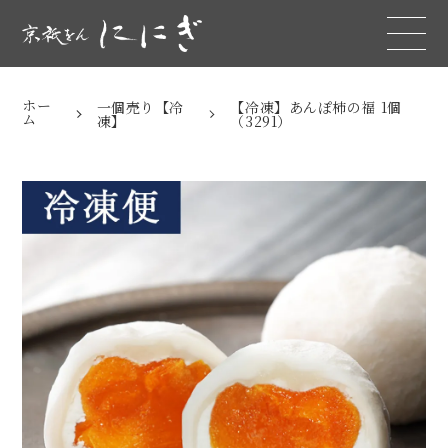
ホー
一個売り【冷
【冷凍】あんぽ柿の福 1個
ム
凍】
（3291）