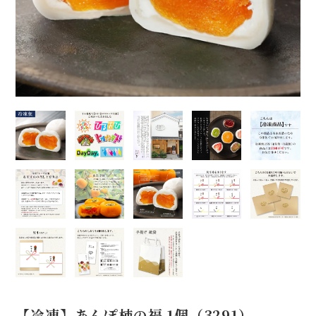
【冷凍】あんぽ柿の福 1個（3291）