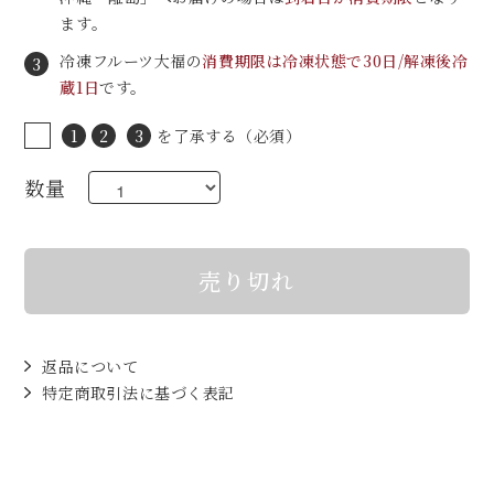
ます。
冷凍フルーツ大福の
消費期限は冷凍状態で30日/解凍後冷
3
蔵1日
です。
1
2
3
を了承する（必須）
数量
売り切れ
返品について
特定商取引法に基づく表記