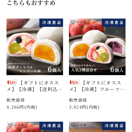
こちらもおすすめ
【ギフトにオスス
【ギフトにオスス
メ】【冷凍】【送料込】
メ】【冷凍】フルーツ大
フルーツ大福6個詰合
福6個詰合せ 祇園ぽっ
販売価格
販売価格
せ 祇園ぽっちり＆マン
ちり＆ブルーベリーの福
4,266円(内税)
3,024円(内税)
ゴーの福 各3個入（FP
＆マンゴーの福 各2個
M06f）
入（FF06f）