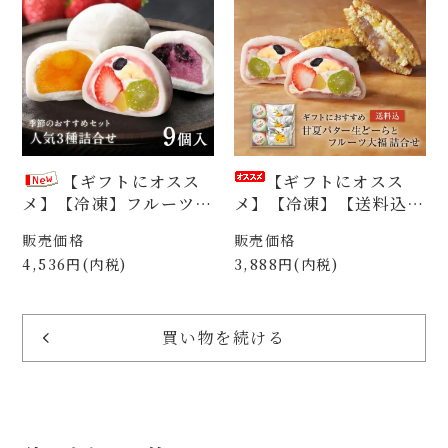
【ギフトにオスス
【ギフトにオスス
メ】【冷凍】フルーツ大
メ】【冷凍】【送料込】
福9個詰合せ 祇園ぽっ
甘夏バター生どーらとフ
販売価格
販売価格
ちり＆ブルーベリーの福
ルーツ大福の詰め合わせ
4,536円(内税)
3,888円(内税)
＆マンゴーの福 各3個
（F3AB3）
入（FF09f）
買い物を続ける