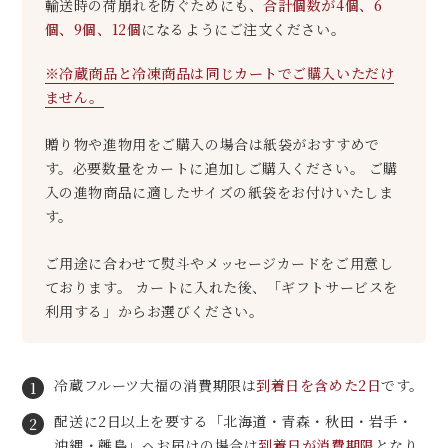
輸送時の荷崩れを防ぐためにも、
合計個数が4個、6
個、9個、12個
になるようにご注文ください。
※冷蔵商品と冷凍商品は同じカートでご購入いただけ
ません。
贈り物や進物用をご購入の場合は紙袋がおすすめで
す。必要数量をカートに追加しご購入ください。 ご購
入の進物商品に適したサイズの紙袋をお付けいたしま
す。
ご用途に合わせて熨斗やメッセージカードをご用意し
ております。 カートに入れた後、「ギフトサービスを
利用する」からお選びください。
冷蔵フルーツ大福の消費期限は
到着日を含めた2日
です。
1
配送に2日以上を要する「北海道・青森・秋田・岩手・
2
沖縄・離島」へお届けの場合は
到着日が消費期限
となり