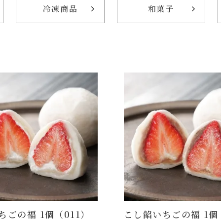
冷凍商品
和菓子
ちごの福 1個（011）
こし餡いちごの福 1個