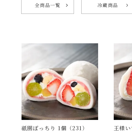
全商品一覧
冷蔵商品
祇園ぽっちり 1個（231）
王様い